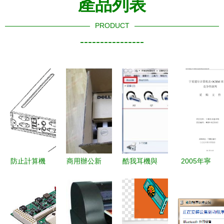
產品列表
PRODUCT
----------------
防止計算機
商用辦公新
酷我耳機與
2005年寧
外圍擴展設
選擇 戴爾
電腦連接的
夏建行競爭
備遺失的機
OptiPlex
完整指南
性談判采購
箱設計方案
390石家莊
標書（計算
售3820
機及外圍設