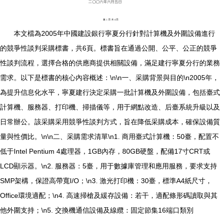
本文檔為2005年中國建設銀行寧夏分行針對計算機及外圍設備進行
的競爭性談判采購標書，共6頁。標書旨在通過公開、公平、公正的競爭
性談判流程，選擇合格的供應商提供相關設備，滿足建行寧夏分行的業務
需求。以下是標書的核心內容概述：\n\n一、采購背景與目的\n2005年，
為提升信息化水平，寧夏建行決定采購一批計算機及外圍設備，包括臺式
計算機、服務器、打印機、掃描儀等，用于網點改造、后臺系統升級以及
日常辦公。該采購采用競爭性談判方式，旨在降低采購成本，確保設備質
量與性價比。\n\n二、采購需求清單\n1. 商用臺式計算機：50臺，配置不
低于Intel Pentium 4處理器，1GB內存，80GB硬盤，配備17寸CRT或
LCD顯示器。\n2. 服務器：5臺，用于數據庫管理和應用服務，要求支持
SMP架構，保證高帶寬I/O；\n3. 激光打印機：30臺，標準A4紙尺寸，
Office環境適配；\n4. 高速掃槍及緩存設備：若干，適配條形碼讀取與其
他外圍支持；\n5. 交換機通信設備及線纜：固定節集16端口類別