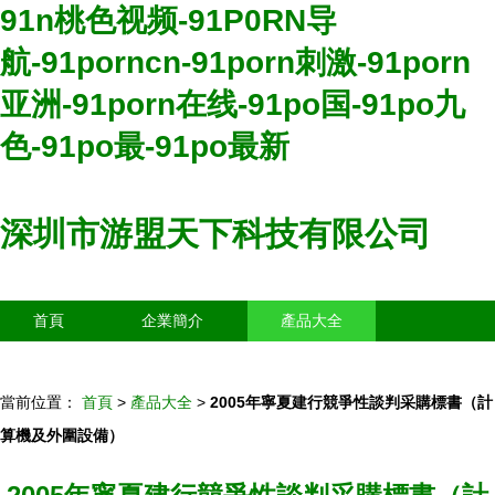
91n桃色视频-91P0RN导
航-91porncn-91porn刺激-91porn
亚洲-91porn在线-91po国-91po九
色-91po最-91po最新
深圳市游盟天下科技有限公司
首頁
企業簡介
產品大全
聯系我們
企業信息
訪客留言
當前位置：
首頁
>
產品大全
>
2005年寧夏建行競爭性談判采購標書（計
算機及外圍設備）