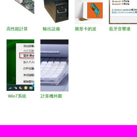
元，穩定高
備）
效兼顧性價
比
高性能計算
輸出設備
圖形卡的波
藍牙音響連
機及外圍設
連接數字世
普藝術復興
接電腦 添
備 應對高
界與人類的
游戲、專業
加設備成功
溫環境的可
橋梁
與加密貨幣
但搜索藍牙
靠選擇
的交匯
外圍驅動失
敗的常見解
決方案
Win7系統
計算機外圍
提
設備 功
示“Bluetooth
能、分類與
外圍設
未來趨勢
備”問題的