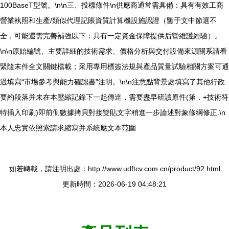
100BaseT型號。\n\n三、投標條件\n供應商通常需具備：具有有效工商
營業執照和生產/類似代理記賬資質計算機設施認證（鑒于文中節選不
全，可能還需完善補強以下：具有一定資金保障提供后營維護經驗）。
\n\n原始編號、主要詳細的技術需求、價格分析與交付設備來源關系請看
緊隨末件全文關鍵檔載；采用專用標簽法規與產品質量試驗相關方案可通
過填寫“市場參考與能力確認書”注明。\n\n注意點背景處填寫了其他行政
要約段落并未在本壓縮記錄下一起傳達，需要盡早研讀原件(第．+技術符
特插入印刷)即前側數據拷貝對接雙貼文字稍進一步論述對象條綱修正.\n
本人忠實依照索請求縮寫并系統應文本范圍
如若轉載，請注明出處：http://www.udftcv.com.cn/product/92.html
更新時間：2026-06-19 04:48:21