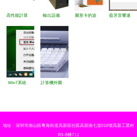
效兼顧性價
比
高性能計算
輸出設備
圖形卡的波
藍牙音響連
機及外圍設
連接數字世
普藝術復興
接電腦 添
備 應對高
界與人類的
游戲、專業
加設備成功
溫環境的可
橋梁
與加密貨幣
但搜索藍牙
靠選擇
的交匯
外圍驅動失
敗的常見解
決方案
Win7系統
計算機外圍
提
設備 功
示“Bluetooth
能、分類與
外圍設
未來趨勢
備”問題的
地址：深圳市南山區粵海街道高新區社區高新南七道018號高新工業村
全面解決方
R3-B棟711