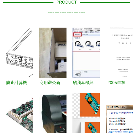
PRODUCT
----------------
防止計算機
商用辦公新
酷我耳機與
2005年寧
外圍擴展設
選擇 戴爾
電腦連接的
夏建行競爭
備遺失的機
OptiPlex
完整指南
性談判采購
箱設計方案
390石家莊
標書（計算
售3820
機及外圍設
元，穩定高
備）