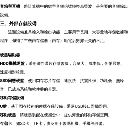
音箱與耳機
：將計算機中的數字音頻信號轉換為聲波，是主要的音頻輸出
設備。
三、外部存儲設備
這類設備兼具輸入和輸出功能，主要用于長期、大容量地存儲數據和
程序，彌補了主機內存儲器（內存）斷電后數據丟失的不足。
硬盤驅動器
：
HDD機械硬盤
：采用磁性碟片存儲數據，容量大、成本低，但怕震動、
速度相對較慢。
SSD固態硬盤
：使用閃存芯片存儲，速度快、抗震性強、功耗低、無噪
音，已成為系統和軟件盤的首選。
移動存儲設備
：
U盤
：基于閃存技術的便攜存儲設備，通過USB接口即插即用。
移動硬盤
：將硬盤裝配在便攜盒中，提供海量的移動存儲空間。
存儲卡
：如SD卡、TF卡，廣泛用于數碼相機、手機等設備。