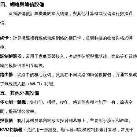
四、網絡與通信設備
這類設備使計算機能夠接入網絡，與其他計算機或設備進行數據通
信。
網卡
：計算機連接有線或無線網絡的接口卡，負責數據的收發與格式轉
換。
調制解調器
：常用于家庭寬帶接入，將數字信號與電話線、光纖等介質傳
輸的模擬信號相互轉換。
路由器
：網絡中的核心設備，負責在不同網絡間轉發數據包，并通常集成
了無線接入點（Wi-Fi）功能。
五、其他外圍設備
多功能一體機
：集打印、掃描、復印、傳真等多種功能于一身，節省空
間，提高辦公效率。
投影儀
：將計算機屏幕內容放大投射到幕布上，主要用于演示和教學。
KVM切換器
：允許用一套鍵盤、顯示器和鼠標控制多臺計算機，常見于