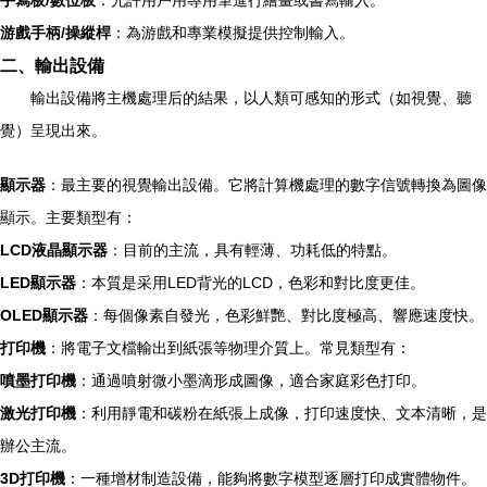
手寫板/數位板
：允許用戶用專用筆進行繪畫或書寫輸入。
游戲手柄/操縱桿
：為游戲和專業模擬提供控制輸入。
二、輸出設備
輸出設備將主機處理后的結果，以人類可感知的形式（如視覺、聽
覺）呈現出來。
顯示器
：最主要的視覺輸出設備。它將計算機處理的數字信號轉換為圖像
顯示。主要類型有：
LCD液晶顯示器
：目前的主流，具有輕薄、功耗低的特點。
LED顯示器
：本質是采用LED背光的LCD，色彩和對比度更佳。
OLED顯示器
：每個像素自發光，色彩鮮艷、對比度極高、響應速度快。
打印機
：將電子文檔輸出到紙張等物理介質上。常見類型有：
噴墨打印機
：通過噴射微小墨滴形成圖像，適合家庭彩色打印。
激光打印機
：利用靜電和碳粉在紙張上成像，打印速度快、文本清晰，是
辦公主流。
3D打印機
：一種增材制造設備，能夠將數字模型逐層打印成實體物件。