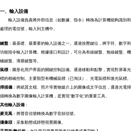
一、輸入設備
輸入設備負責將外部信息（如數據、指令）轉換為計算機能夠識別和
處理的電信號，輸入到主機中。
鍵盤
：最基礎、最重要的輸入設備之一。通過按壓鍵位，將字符、數字和
功能指令輸入計算機。根據接口和設計，可分為有線鍵盤、無線鍵盤、機
械鍵盤、薄膜鍵盤等。
鼠標
：圖形化用戶界面的關鍵控制設備。通過移動和點擊，實現對屏幕光
標的精確控制。主要類型有機械鼠標（已淘汰）、光電鼠標和激光鼠標。
掃描儀
：將紙質文檔、照片等實物媒介上的圖像或文字信息，通過光電掃
描轉換為數字圖像輸入計算機，是實現“數字化”的重要工具。
其他輸入設備
：
麥克風
：將聲音信號轉換為數字音頻信號。
攝像頭
：采集動態或靜態視覺圖像。